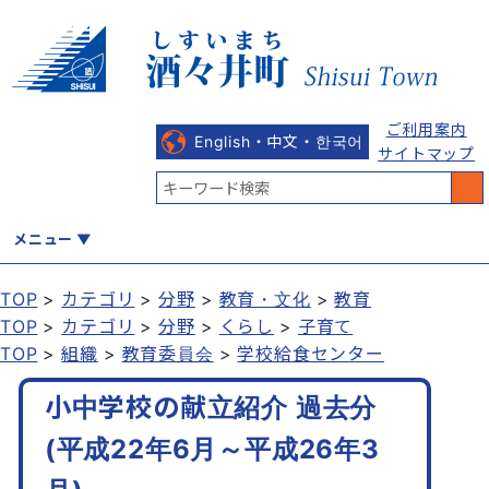
ご利用案内
English・中文・한국어
サイトマップ
メニュー
TOP
カテゴリ
分野
教育・文化
教育
TOP
カテゴリ
分野
くらし
子育て
くらし
健康・福祉
教育・文化
観光・魅力
産業・しごと
TOP
組織
教育委員会
学校給食センター
小中学校の献立紹介 過去分
行政
まちづくり
防災
(平成22年6月～平成26年3