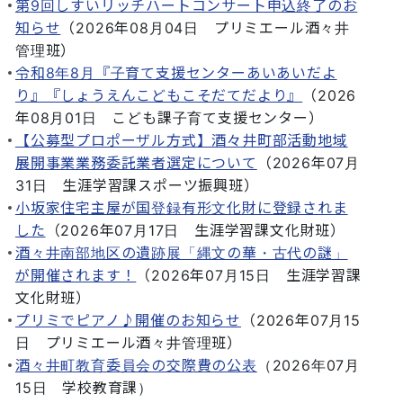
第9回しすいリッチハートコンサート申込終了のお
知らせ
（
2026年08月04日
プリミエール酒々井
管理班
）
令和8年8月『子育て支援センターあいあいだよ
り』『しょうえんこどもこそだてだより』
（
2026
年08月01日
こども課子育て支援センター
）
【公募型プロポーザル方式】酒々井町部活動地域
展開事業業務委託業者選定について
（
2026年07月
31日
生涯学習課スポーツ振興班
）
小坂家住宅主屋が国登録有形文化財に登録されま
した
（
2026年07月17日
生涯学習課文化財班
）
酒々井南部地区の遺跡展「縄文の華・古代の謎」
が開催されます！
（
2026年07月15日
生涯学習課
文化財班
）
プリミでピアノ♪開催のお知らせ
（
2026年07月15
日
プリミエール酒々井管理班
）
酒々井町教育委員会の交際費の公表
（
2026年07月
15日
学校教育課
）