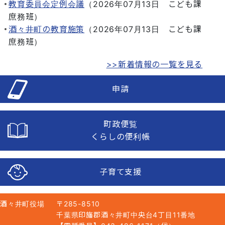
教育委員会定例会議
（
2026年07月13日
こども課
庶務班
）
酒々井町の教育施策
（
2026年07月13日
こども課
庶務班
）
>>新着情報の一覧を見る
申請
町政便覧
くらしの便利帳
子育て支援
酒々井町役場
〒285-8510
千葉県印旛郡酒々井町中央台4丁目11番地