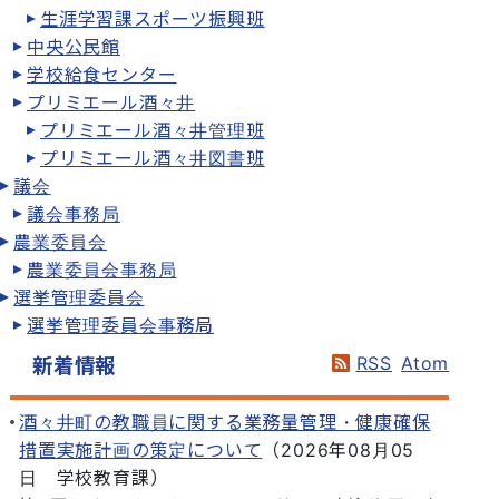
生涯学習課スポーツ振興班
中央公民館
学校給食センター
プリミエール酒々井
プリミエール酒々井管理班
プリミエール酒々井図書班
議会
議会事務局
農業委員会
農業委員会事務局
選挙管理委員会
選挙管理委員会事務局
RSS
Atom
新着情報
酒々井町の教職員に関する業務量管理・健康確保
措置実施計画の策定について
（
2026年08月05
日
学校教育課
）