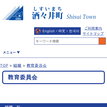
ご利用案内
English・中文・한국어
サイトマップ
メニュー
TOP
組織
教育委員会
くらし
健康・福祉
教育・文化
観光・魅力
産業・しごと
教育委員会
行政
まちづくり
防災