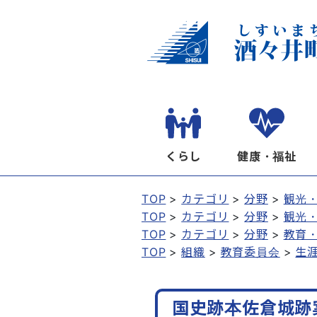
くらし
健康・福祉
TOP
カテゴリ
分野
観光
TOP
カテゴリ
分野
観光
TOP
カテゴリ
分野
教育
TOP
組織
教育委員会
生
国史跡本佐倉城跡