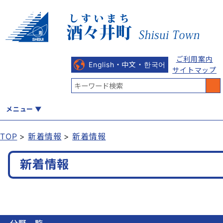
ご利用案内
English・中文・한국어
サイトマップ
メニュー
TOP
新着情報
新着情報
くらし
健康・福祉
教育・文化
観光・魅力
産業・しごと
新着情報
行政
まちづくり
防災