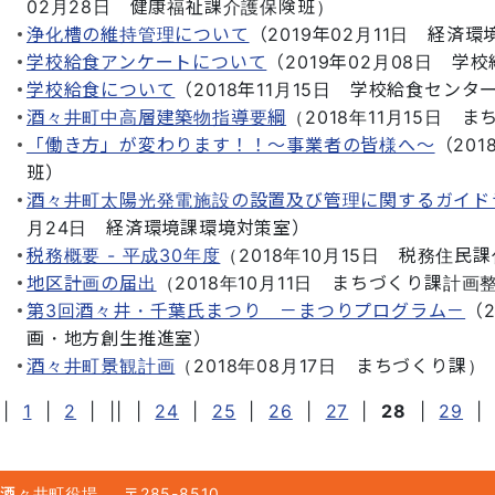
02月28日
健康福祉課介護保険班
）
浄化槽の維持管理について
（
2019年02月11日
経済環
学校給食アンケートについて
（
2019年02月08日
学校
学校給食について
（
2018年11月15日
学校給食センタ
酒々井町中高層建築物指導要綱
（
2018年11月15日
ま
「働き方」が変わります！！～事業者の皆様へ～
（
201
班
）
酒々井町太陽光発電施設の設置及び管理に関するガイド
月24日
経済環境課環境対策室
）
税務概要 - 平成30年度
（
2018年10月15日
税務住民課
地区計画の届出
（
2018年10月11日
まちづくり課計画
第3回酒々井・千葉氏まつり －まつりプログラム－
（
画・地方創生推進室
）
酒々井町景観計画
（
2018年08月17日
まちづくり課
）
|
1
|
2
|
||
|
24
|
25
|
26
|
27
|
28
|
29
|
酒々井町役場
〒285-8510