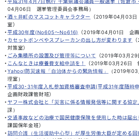
平成31年4月7日執行 千葉県議会議員一般選挙（佐倉
04月06日
選挙管理委員会事務局
）
酒々井町のマスコットキャラクター
（
2019年04月03日
室
）
平成30年度(No605～No616)
（
2019年04月01日
企
カセットボンベやスプレーカンの出し方が変わります
（
対策室
）
ごみ集積所の設置及び管理等について
（
2019年03月2
こんなときは療養費支給申請を！
（
2019年03月26日
Yahoo!防災速報「自治体からの緊急情報」
（
2019年0
理室
）
平成30･31年度入札参加資格審査申請(平成31年度随時
企画財政課管財班
）
ヤフー株式会社と「災害に係る情報発信等に関する協定
課
）
交通事故などの治療で国民健康保険を使用した時は届出
課国保年金班
）
訪問介護（生活援助中心型）が厚生労働大臣が定める回