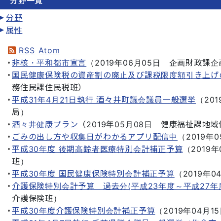
分野一覧
分野
属性
RSS
Atom
非核・平和都市宣言
（
2019年06月05日
企画財政課企
国民健康保険税の資産割の廃止及び課税限度額引き上げ
務住民課住民税班
）
平成31年4月21日執行 酒々井町議会議員一般選挙
（
20
局
）
酒々井健康プラン
（
2019年05月08日
健康福祉課地域
ごみの出し方や収集日がわかるアプリ配信中
（
2019年
平成30年度 後期高齢者医療特別会計補正予算
（
2019年
班
）
平成30年度 国民健康保険特別会計補正予算
（
2019年0
介護保険特別会計予算 過去分(平成23年度～平成27年
介護保険班
）
平成30年度介護保険特別会計補正予算
（
2019年04月1