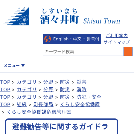
ご利用案内
English・中文・한국어
サイトマップ
メニュー
TOP
カテゴリ
分野
防災
災害
TOP
カテゴリ
分野
防災
消防
くらし
健康・福祉
教育・文化
観光・魅力
産業・しごと
TOP
カテゴリ
分野
防災
防犯・安全
TOP
組織
町長部局
くらし安全協働課
くらし安全協働課危機管理室
行政
まちづくり
防災
避難勧告等に関するガイドラ