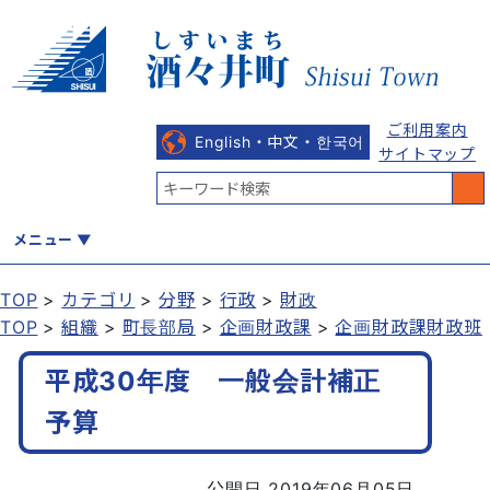
ご利用案内
English・中文・한국어
サイトマップ
メニュー
TOP
カテゴリ
分野
行政
財政
TOP
組織
町長部局
企画財政課
企画財政課財政班
くらし
健康・福祉
教育・文化
観光・魅力
産業・しごと
平成30年度 一般会計補正
予算
行政
まちづくり
防災
公開日 2019年06月05日