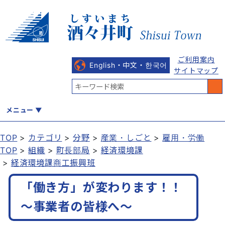
ご利用案内
English・中文・한국어
サイトマップ
メニュー
TOP
カテゴリ
分野
産業・しごと
雇用・労働
TOP
組織
町長部局
経済環境課
くらし
健康・福祉
教育・文化
観光・魅力
産業・しごと
経済環境課商工振興班
「働き方」が変わります！！
行政
まちづくり
防災
～事業者の皆様へ～