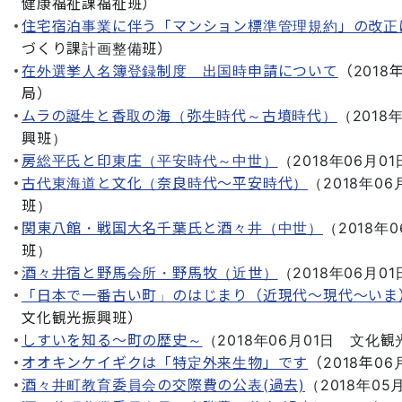
健康福祉課福祉班
）
住宅宿泊事業に伴う「マンション標準管理規約」の改正
づくり課計画整備班
）
在外選挙人名簿登録制度 出国時申請について
（
2018
局
）
ムラの誕生と香取の海（弥生時代～古墳時代）
（
2018
興班
）
房総平氏と印東庄（平安時代～中世）
（
2018年06月01
古代東海道と文化（奈良時代～平安時代）
（
2018年06
班
）
関東八館・戦国大名千葉氏と酒々井（中世）
（
2018年
班
）
酒々井宿と野馬会所・野馬牧（近世）
（
2018年06月01
「日本で一番古い町」のはじまり（近現代～現代～いま
文化観光振興班
）
しすいを知る～町の歴史～
（
2018年06月01日
文化観
オオキンケイギクは「特定外来生物」です
（
2018年06
酒々井町教育委員会の交際費の公表(過去)
（
2018年05