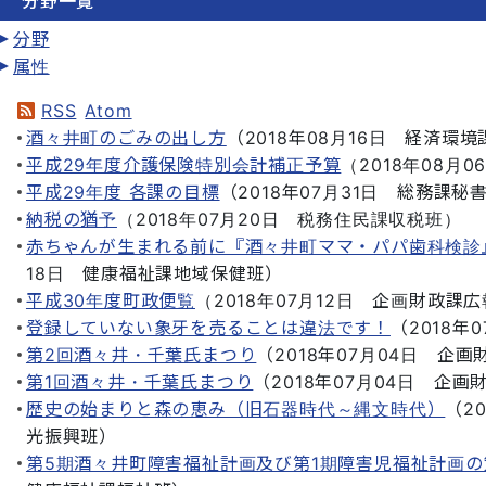
分野一覧
分野
属性
RSS
Atom
酒々井町のごみの出し方
（
2018年08月16日
経済環境
平成29年度介護保険特別会計補正予算
（
2018年08月0
平成29年度 各課の目標
（
2018年07月31日
総務課秘
納税の猶予
（
2018年07月20日
税務住民課収税班
）
赤ちゃんが生まれる前に『酒々井町ママ・パパ歯科検診
18日
健康福祉課地域保健班
）
平成30年度町政便覧
（
2018年07月12日
企画財政課広
登録していない象牙を売ることは違法です！
（
2018年
第2回酒々井・千葉氏まつり
（
2018年07月04日
企画
第1回酒々井・千葉氏まつり
（
2018年07月04日
企画
歴史の始まりと森の恵み（旧石器時代～縄文時代）
（
2
光振興班
）
第5期酒々井町障害福祉計画及び第1期障害児福祉計画