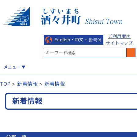
ご利用案内
English・中文・한국어
サイトマップ
メニュー
TOP
新着情報
新着情報
くらし
健康・福祉
教育・文化
観光・魅力
産業・しごと
新着情報
行政
まちづくり
防災