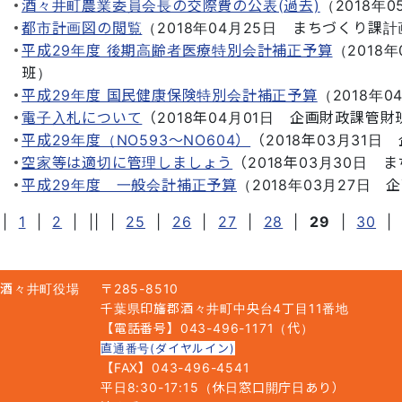
酒々井町農業委員会長の交際費の公表(過去)
（
2018年0
都市計画図の閲覧
（
2018年04月25日
まちづくり課計
平成29年度 後期高齢者医療特別会計補正予算
（
2018
班
）
平成29年度 国民健康保険特別会計補正予算
（
2018年0
電子入札について
（
2018年04月01日
企画財政課管財
平成29年度（NO593～NO604）
（
2018年03月31日
空家等は適切に管理しましょう
（
2018年03月30日
ま
平成29年度 一般会計補正予算
（
2018年03月27日
企
|
1
|
2
|
||
|
25
|
26
|
27
|
28
|
29
|
30
|
酒々井町役場
〒285-8510
千葉県印旛郡酒々井町中央台4丁目11番地
【電話番号】043-496-1171（代）
直通番号(ダイヤルイン)
【FAX】043-496-4541
平日8:30-17:15（休日窓口開庁日あり）