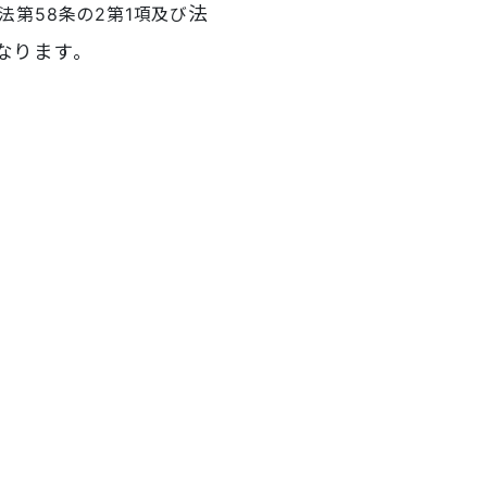
法
第58条の2第1項及び
なります。