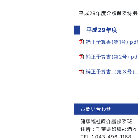
平成29年度介護保険特
平成29年度
補正予算書(第1号).pdf(
補正予算書(第2号).pdf(
補正予算書（第３号）.pdf
お問い合わせ
健康福祉課介護保険班
住所
：千葉県印旛郡酒々
TEL
：043-496-1168