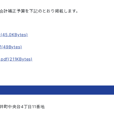
別会計補正予算を下記のとおり掲載します。
45.0KBytes)
49Bytes)
(211KBytes)
井町中央台4丁目11番地