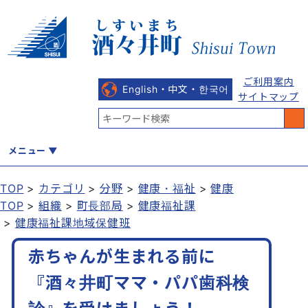
ご利用案内
English・中文・한국어
サイトマップ
メニュー
TOP
カテゴリ
分野
健康・福祉
健康
TOP
組織
町長部局
健康福祉課
くらし
健康・福祉
教育・文化
観光・魅力
産業・しごと
健康福祉課地域保健班
赤ちゃんが生まれる前に
行政
まちづくり
防災
『酒々井町ママ・パパ歯科検