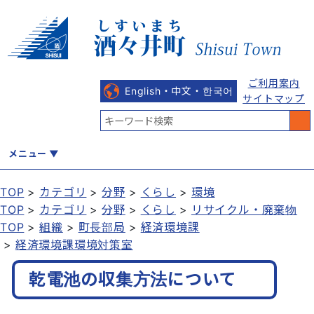
ご利用案内
English・中文・한국어
サイトマップ
メニュー
TOP
カテゴリ
分野
くらし
環境
TOP
カテゴリ
分野
くらし
リサイクル・廃棄物
くらし
健康・福祉
教育・文化
観光・魅力
産業・しごと
TOP
組織
町長部局
経済環境課
経済環境課環境対策室
乾電池の収集方法について
行政
まちづくり
防災