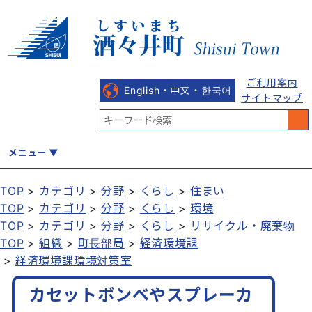
ご利用案内
English・中文・한국어
サイトマップ
メニュー
TOP
カテゴリ
分野
くらし
住まい
TOP
カテゴリ
分野
くらし
環境
くらし
健康・福祉
教育・文化
観光・魅力
産業・しごと
TOP
カテゴリ
分野
くらし
リサイクル・廃棄物
TOP
組織
町長部局
経済環境課
経済環境課環境対策室
行政
まちづくり
防災
カセットボンベやスプレーカ