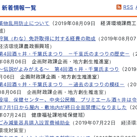
RSS
新着情報一覧
薬物乱用防止について
（
2019年08月09日
経済環境課商工
班
）
狩猟（わな）免許取得に対する経費の助成
（
2019年08月0
経済環境課農政振興班
）
第4回酒々井・千葉氏まつり －千葉氏のまつりの歴史－
（
年08月06日
企画財政課企画・地方創生推進室
）
～伝説がよみがえる～ 第4回酒々井・千葉氏まつり
（
201
月06日
企画財政課企画・地方創生推進室
）
第4回酒々井・千葉氏まつり －過去のまつりの模様－
（
20
08月06日
企画財政課企画・地方創生推進室
）
役場、保健センター、中央公民館、プリミエール酒々井は令
年7月1日から屋内・敷地内が終日全面禁煙になりました
（
2
年07月24日
健康福祉課地域保健班
）
ごみ減量器具購入設置費補助金
（
2019年07月22日
経済環
環境対策室
）