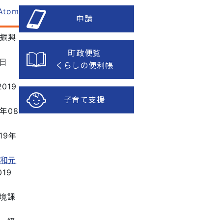
Atom
申請
振興
町政便覧
7日
くらしの便利帳
2019
子育て支援
9年08
19年
和元
019
境課