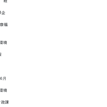
経
課企
康福
環境
報
06月
環境
財政課