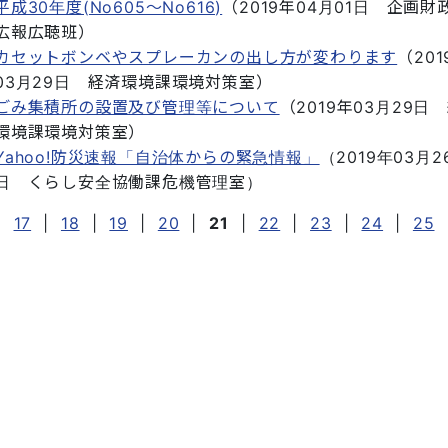
平成30年度(No605～No616)
（
2019年04月01日
企画財
広報広聴班
）
カセットボンベやスプレーカンの出し方が変わります
（
20
03月29日
経済環境課環境対策室
）
ごみ集積所の設置及び管理等について
（
2019年03月29日
環境課環境対策室
）
Yahoo!防災速報「自治体からの緊急情報」
（
2019年03月2
日
くらし安全協働課危機管理室
）
|
17
|
18
|
19
|
20
|
21
|
22
|
23
|
24
|
25