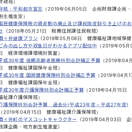
財政班
）
非核・平和都市宣言
（
2019年06月05日
企画財政課企画・
創生推進室
）
国民健康保険税の資産割の廃止及び課税限度額引き上げのお
せ
（
2019年05月21日
税務住民課住民税班
）
酒々井健康プラン
（
2019年05月08日
健康福祉課地域保健
ごみの出し方や収集日がわかるアプリ配信中
（
2019年05月
日
経済環境課環境対策室
）
平成30年度 後期高齢者医療特別会計補正予算
（
2019年04月
日
健康福祉課国保年金班
）
平成30年度 国民健康保険特別会計補正予算
（
2019年04月1
日
健康福祉課国保年金班
）
平成30年度介護保険特別会計補正予算
（
2019年04月15日
福祉課介護保険班
）
介護保険特別会計予算 過去分(平成23年度～平成27年度)
（
2019年04月15日
健康福祉課介護保険班
）
酒々井町のマスコットキャラクター
（
2019年04月03日
企
政課企画・地方創生推進室
）