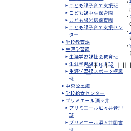
こども課子育て支援班
こども課中央保育園
こども課岩橋保育園
こども課子育て支援セン
ター
学校教育課
生涯学習課
生涯学習課社会教育班
生涯学習課文化財班
前
|
1
|
2
|
||
生涯学習課スポーツ振興
へ
班
中央公民館
学校給食センター
プリミエール酒々井
プリミエール酒々井管理
班
プリミエール酒々井図書
班