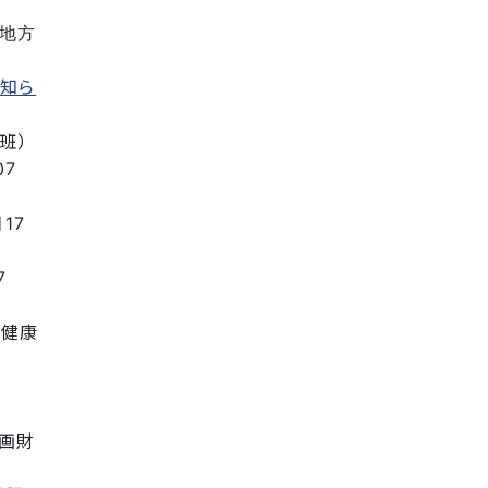
地方
知ら
班
）
07
17
7
健康
画財