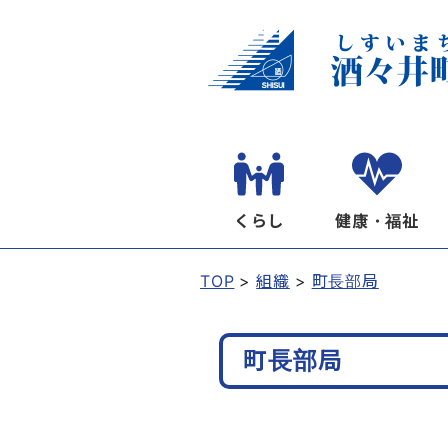
くらし
健康・福祉
TOP
組織
町長部局
町長部局