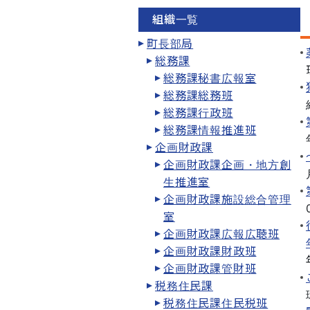
組織一覧
町長部局
総務課
総務課秘書広報室
総務課総務班
総務課行政班
総務課情報推進班
企画財政課
企画財政課企画・地方創
生推進室
企画財政課施設総合管理
室
企画財政課広報広聴班
企画財政課財政班
企画財政課管財班
税務住民課
税務住民課住民税班