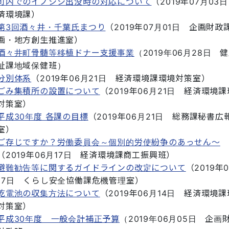
町内でのイノシシ出没時の対応について
（
2019年07月03日
済環境課
）
第3回酒々井・千葉氏まつり
（
2019年07月01日
企画財政
画・地方創生推進室
）
酒々井町骨髄等移植ドナー支援事業
（
2019年06月28日
健
祉課地域保健班
）
分別体系
（
2019年06月21日
経済環境課環境対策室
）
ごみ集積所の設置について
（
2019年06月21日
経済環境課
対策室
）
平成30年度 各課の目標
（
2019年06月21日
総務課秘書広
室
）
ご存じですか？労働委員会～個別的労使紛争のあっせん～
（
2019年06月17日
経済環境課商工振興班
）
避難勧告等に関するガイドラインの改定について
（
2019年
17日
くらし安全協働課危機管理室
）
乾電池の収集方法について
（
2019年06月14日
経済環境課
対策室
）
平成30年度 一般会計補正予算
（
2019年06月05日
企画