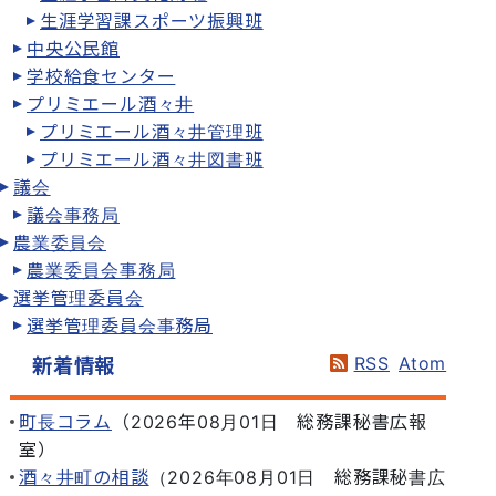
生涯学習課スポーツ振興班
中央公民館
学校給食センター
プリミエール酒々井
プリミエール酒々井管理班
プリミエール酒々井図書班
議会
議会事務局
農業委員会
農業委員会事務局
選挙管理委員会
選挙管理委員会事務局
RSS
Atom
新着情報
町長コラム
（
2026年08月01日
総務課秘書広報
室
）
酒々井町の相談
（
2026年08月01日
総務課秘書広