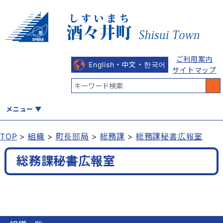
ご利用案内
English・中文・한국어
サイトマップ
メニュー
TOP
組織
町長部局
総務課
総務課秘書広報室
くらし
健康・福祉
教育・文化
観光・魅力
産業・しごと
総務課秘書広報室
行政
まちづくり
防災