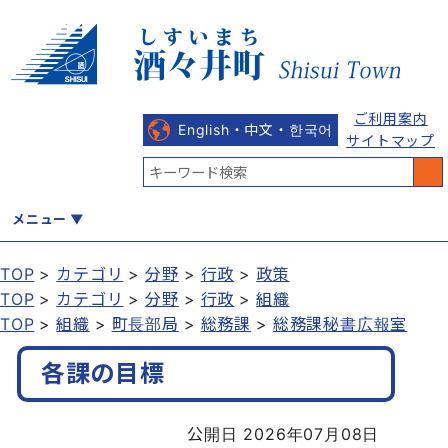
ご利用案内
English・中文・한국어
サイトマップ
メニュー
TOP
カテゴリ
分野
行政
政策
TOP
カテゴリ
分野
行政
組織
くらし
健康・福祉
教育・文化
観光・魅力
産業・しごと
TOP
組織
町長部局
総務課
総務課秘書広報室
各課の目標
行政
まちづくり
防災
公開日 2026年07月08日