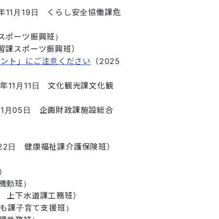
年11月19日
くらし安全協働課危
スポーツ振興班
）
習課スポーツ振興班
）
ウント」にご注意ください
（
2025
5年11月11日
文化観光課文化観
11月05日
企画財政課施設総合
22日
健康福祉課介護保険班
）
）
機動班
）
上下水道課工務班
）
も課子育て支援班
）