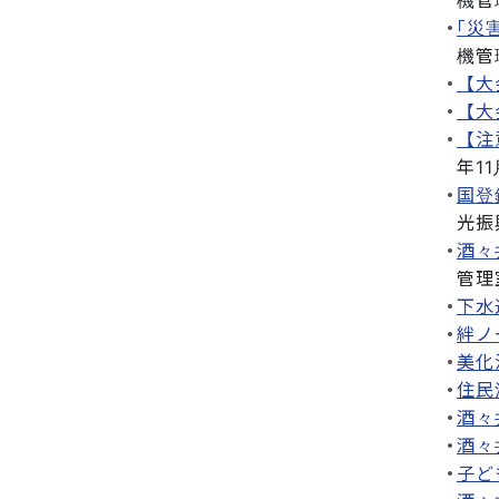
｢災
機管
【大
【大
【注
年11
国登
光振
酒々
管理
下水
絆ノ
美化
住民
酒々
酒々
子ど