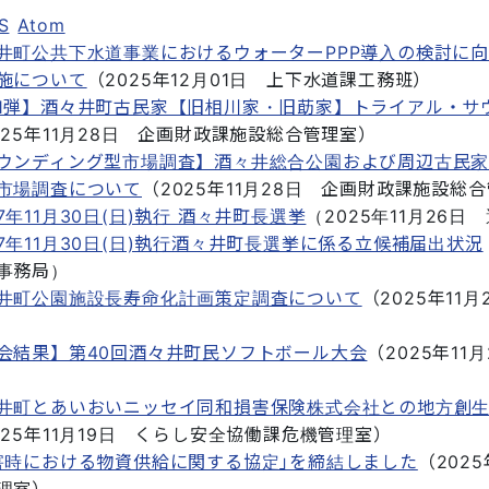
S
Atom
井町公共下水道事業におけるウォーターPPP導入の検討に
施について
（
2025年12月01日
上下水道課工務班
）
1弾】酒々井町古民家【旧相川家・旧莇家】トライアル・サ
025年11月28日
企画財政課施設総合管理室
）
ウンディング型市場調査】酒々井総合公園および周辺古民家
市場調査について
（
2025年11月28日
企画財政課施設総合
7年11月30日(日)執行 酒々井町長選挙
（
2025年11月26日
7年11月30日(日)執行酒々井町長選挙に係る立候補届出状況
事務局
）
井町公園施設長寿命化計画策定調査について
（
2025年11月
会結果】第40回酒々井町民ソフトボール大会
（
2025年11月
井町とあいおいニッセイ同和損害保険株式会社との地方創
025年11月19日
くらし安全協働課危機管理室
）
害時における物資供給に関する協定｣を締結しました
（
2025
理室
）