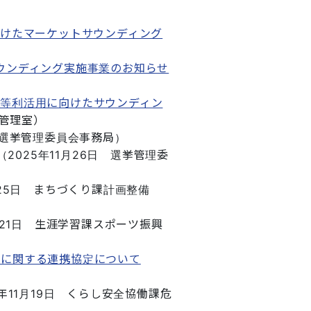
向けたマーケットサウンディング
ウンディング実施事業のお知らせ
等利活用に向けたサウンディン
管理室
）
選挙管理委員会事務局
）
（
2025年11月26日
選挙管理委
25日
まちづくり課計画整備
21日
生涯学習課スポーツ振興
生に関する連携協定について
年11月19日
くらし安全協働課危