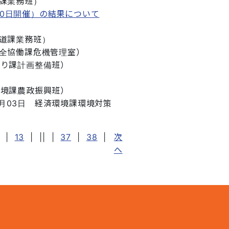
課業務班
）
30日開催）の結果について
道課業務班
）
全協働課危機管理室
）
くり課計画整備班
）
環境課農政振興班
）
0月03日
経済環境課環境対策
|
13
|
||
|
37
|
38
|
次
へ
1