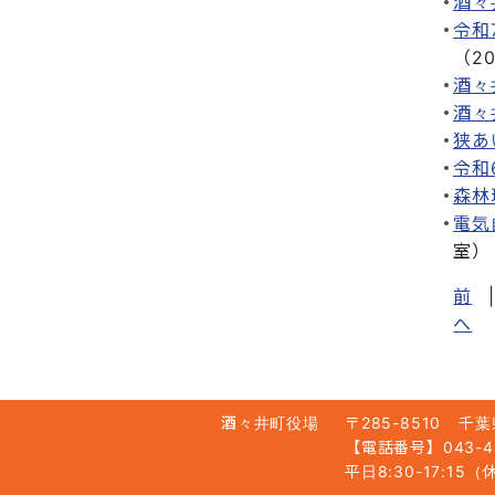
酒々
令和
（
2
酒々
酒々
狭あ
令和
森林
電気
室
）
前
|
へ
酒々井町役場
〒285-8510
千葉
【電話番号】043-49
平日8:30-17:1