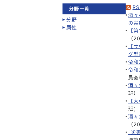
RS
分野一覧
酒々
分野
の実
属性
【第
（
2
【サ
グ型
令和
令和
員会
酒々
班
）
【大
班
）
酒々
（
2
｢災
機管