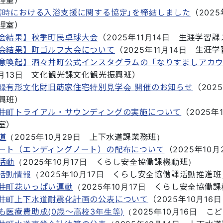
害時における入浴支援に関する協定｣を締結しました
（
2025
理室
）
会結果】秋季町民卓球大会
（
2025年11月14日
生涯学習課
会結果】町ゴルフ大会について
（
2025年11月14日
生涯学
意喚起】酒々井町公式インスタグラムの「なりすましアカ
月13日
文化観光課文化観光振興班
）
録有形文化財旧莇家住宅特別見学会 開催のお知らせ
（
202
興班
）
井町トライアル・サウンディングの実施について
（
2025年
室
）
道
（
2025年10月29日
上下水道課業務班
）
ート（エンディングノート）の配布について
（
2025年10月
活動
（
2025年10月17日
くらし安全協働課機動班
）
活動情報
（
2025年10月17日
くらし安全協働課活動推進班
井町花いっぱい運動
（
2025年10月17日
くらし安全協働課
井町上下水道耐震化計画の公表について
（
2025年10月16日
も医療費助成(0歳〜高校3年生等)
（
2025年10月16日
こど