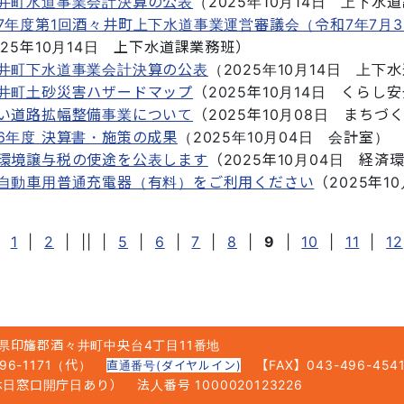
井町水道事業会計決算の公表
（
2025年10月14日
上下水道
7年度第1回酒々井町上下水道事業運営審議会（令和7年7月
025年10月14日
上下水道課業務班
）
井町下水道事業会計決算の公表
（
2025年10月14日
上下水
井町土砂災害ハザードマップ
（
2025年10月14日
くらし安
い道路拡幅整備事業について
（
2025年10月08日
まちづ
6年度 決算書・施策の成果
（
2025年10月04日
会計室
）
環境譲与税の使途を公表します
（
2025年10月04日
経済
自動車用普通充電器（有料）をご利用ください
（
2025年1
1
|
2
|
||
|
5
|
6
|
7
|
8
|
9
|
10
|
11
|
12
県印旛郡酒々井町中央台4丁目11番地
6-1171（代）
【FAX】043-496-454
直通番号(ダイヤルイン)
5（休日窓口開庁日あり）
法人番号 1000020123226