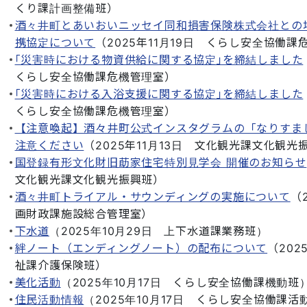
くり課計画整備班
）
酒々井町とあいおいニッセイ同和損害保険株式会社との
携協定について
（
2025年11月19日
くらし安全協働課
｢災害時における物資供給に関する協定｣を締結しました
くらし安全協働課危機管理室
）
｢災害時における入浴支援に関する協定｣を締結しました
くらし安全協働課危機管理室
）
【注意喚起】酒々井町公式インスタグラムの「なりすま
注意ください
（
2025年11月13日
文化観光課文化観光
国登録有形文化財旧莇家住宅特別見学会 開催のお知らせ
文化観光課文化観光振興班
）
酒々井町トライアル・サウンディングの実施について
（
画財政課施設総合管理室
）
下水道
（
2025年10月29日
上下水道課業務班
）
絆ノート（エンディングノート）の配布について
（
202
祉課介護保険班
）
美化活動
（
2025年10月17日
くらし安全協働課機動班
住民活動情報
（
2025年10月17日
くらし安全協働課活