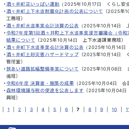
酒々井町花いっぱい運動
（
2025年10月17日
くらし安
酒々井町上下水道耐震化計画の公表について
（
2025年1
工務班
）
酒々井町水道事業会計決算の公表
（
2025年10月14日
令和7年度第1回酒々井町上下水道事業運営審議会（令和7
結果について
（
2025年10月14日
上下水道課業務班
）
酒々井町下水道事業会計決算の公表
（
2025年10月14日
酒々井町土砂災害ハザードマップ
（
2025年10月14日
管理室
）
狭あい道路拡幅整備事業について
（
2025年10月08日
備班
）
令和6年度 決算書・施策の成果
（
2025年10月04日
会
森林環境譲与税の使途を公表します
（
2025年10月04日
興班
）
|
1
|
2
|
3
|
4
|
5
|
6
|
7
|
8
|
9
|
10
|
1