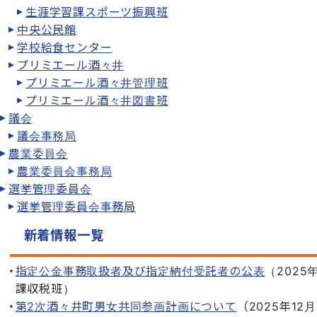
生涯学習課スポーツ振興班
中央公民館
学校給食センター
プリミエール酒々井
プリミエール酒々井管理班
プリミエール酒々井図書班
議会
議会事務局
農業委員会
農業委員会事務局
選挙管理委員会
選挙管理委員会事務局
新着情報一覧
指定公金事務取扱者及び指定納付受託者の公表
（
2025
課収税班
）
第2次酒々井町男女共同参画計画について
（
2025年12月