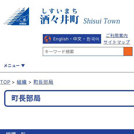
ご利用案内
English・中文・한국어
サイトマップ
メニュー
TOP
組織
町長部局
くらし
健康・福祉
教育・文化
観光・魅力
産業・しごと
町長部局
行政
まちづくり
防災