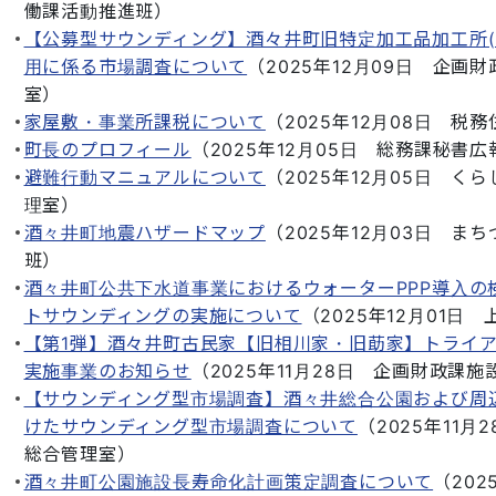
働課活動推進班
）
【公募型サウンディング】酒々井町旧特定加工品加工所(
用に係る市場調査について
（
2025年12月09日
企画財
室
）
家屋敷・事業所課税について
（
2025年12月08日
税務
町長のプロフィール
（
2025年12月05日
総務課秘書広
避難行動マニュアルについて
（
2025年12月05日
くら
理室
）
酒々井町地震ハザードマップ
（
2025年12月03日
まち
班
）
酒々井町公共下水道事業におけるウォーターPPP導入の
トサウンディングの実施について
（
2025年12月01日
【第1弾】酒々井町古民家【旧相川家・旧莇家】トライ
実施事業のお知らせ
（
2025年11月28日
企画財政課施
【サウンディング型市場調査】酒々井総合公園および周
けたサウンディング型市場調査について
（
2025年11月2
総合管理室
）
酒々井町公園施設長寿命化計画策定調査について
（
202