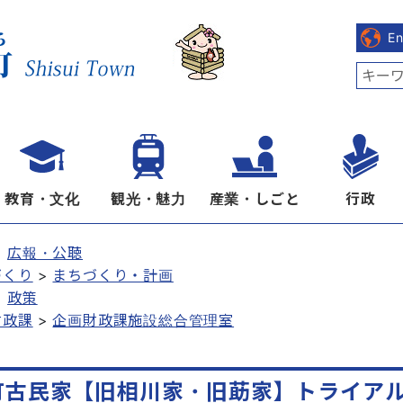
E
教育・文化
観光・魅力
産業・しごと
行政
広報・公聴
づくり
まちづくり・計画
政策
財政課
企画財政課施設総合管理室
町古民家【旧相川家・旧莇家】トライア