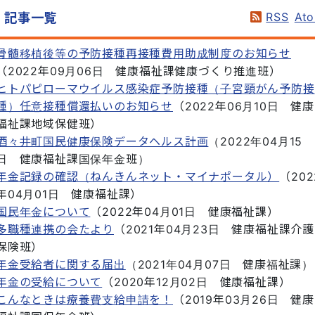
RSS
At
記事一覧
骨髄移植後等の予防接種再接種費用助成制度のお知らせ
（
2022年09月06日
健康福祉課健康づくり推進班
）
ヒトパピローマウイルス感染症予防接種（子宮頸がん予防接
種）任意接種償還払いのお知らせ
（
2022年06月10日
健康
福祉課地域保健班
）
酒々井町国民健康保険データヘルス計画
（
2022年04月15
日
健康福祉課国保年金班
）
年金記録の確認（ねんきんネット・マイナポータル）
（
202
年04月01日
健康福祉課
）
国民年金について
（
2022年04月01日
健康福祉課
）
多職種連携の会たより
（
2021年04月23日
健康福祉課介護
保険班
）
年金受給者に関する届出
（
2021年04月07日
健康福祉課
）
年金の受給について
（
2020年12月02日
健康福祉課
）
こんなときは療養費支給申請を！
（
2019年03月26日
健康