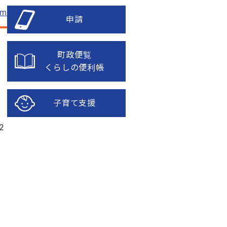
om
申請
町政便覧
くらしの便利帳
子育て支援
2