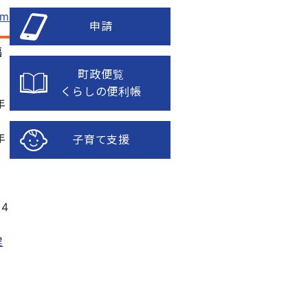
om
申請
福
町政便覧
くらしの便利帳
年
年
子育て支援
24
健
康