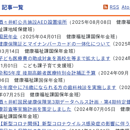
RSS
At
記事一覧
酒々井町公共施設AED設置場所
（
2025年08月08日
健康
祉課地域保健班
）
国民年金
（
2025年04月01日
健康福祉課国保年金班
）
健康保険証とマイナンバーカードの一体化について
（
2025
03月14日
健康福祉課国保年金班
）
子ども医療費の助成対象を高校生等まで拡大します
（
2024
11月01日
こども課子育て支援班
）
令和5年度 後期高齢者医療特別会計補正予算
（
2024年09月
06日
健康福祉課国保年金班
）
今年度中に76歳になられる方の歯科検診を実施します
（
20
年07月25日
健康福祉課国保年金班
）
酒々井町国民健康保険第3期データヘルス計画・第4期特定
康診査等実施計画を策定しました
（
2024年07月05日
健
福祉課国保年金班
）
【新型コロナ関係】新型コロナウイルス感染症の影響に伴う