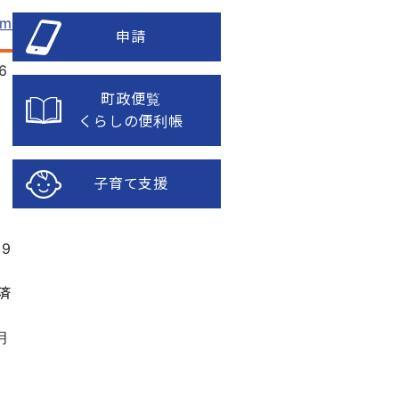
om
申請
6
町政便覧
くらしの便利帳
子育て支援
課
19
済
月