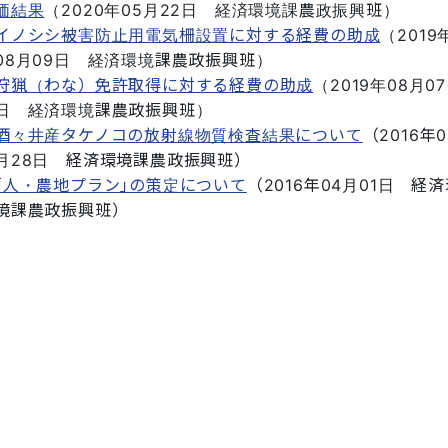
価結果
（
2020年05月22日
経済環境課農政振興班
）
イノシシ被害防止用電気柵設置に対する経費の助成
（
2019
08月09日
経済環境課農政振興班
）
狩猟（わな）免許取得に対する経費の助成
（
2019年08月07
日
経済環境課農政振興班
）
酒々井産タケノコの放射線物質検査結果について
（
2016年0
月28日
経済環境課農政振興班
）
｢人・農地プラン｣の策定について
（
2016年04月01日
経済
境課農政振興班
）