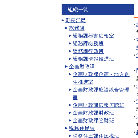
組織一覧
町長部局
総務課
総務課秘書広報室
総務課総務班
総務課行政班
総務課情報推進班
企画財政課
企画財政課企画・地方創
生推進室
企画財政課施設総合管理
室
企画財政課広報広聴班
企画財政課財政班
企画財政課管財班
税務住民課
税務住民課住民税班