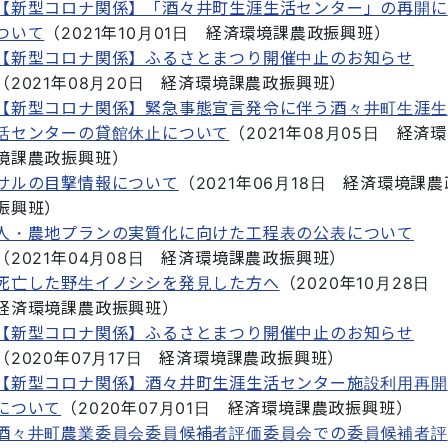
【新型コロナ関係】「酒々井町生涯生活センター」の再開に
ついて
（
2021年10月01日
経済環境課農政振興班
）
【新型コロナ関係】ふるさとまつり開催中止のお知らせ
（
2021年08月20日
経済環境課農政振興班
）
【新型コロナ関係】緊急事態宣言発令に伴う酒々井町生涯生
活センターの貸館休止について
（
2021年08月05日
経済環
境課農政振興班
）
サルの目撃情報について
（
2021年06月18日
経済環境課農
振興班
）
人・農地プランの実質化に向けた工程表の公表について
（
2021年04月08日
経済環境課農政振興班
）
死亡した野生イノシシを発見した方へ
（
2020年10月28日
経済環境課農政振興班
）
【新型コロナ関係】ふるさとまつり開催中止のお知らせ
（
2020年07月17日
経済環境課農政振興班
）
【新型コロナ関係】酒々井町生涯生活センター施設利用再開
について
（
2020年07月01日
経済環境課農政振興班
）
酒々井町農業委員会委員候補者評価委員会での委員候補者評