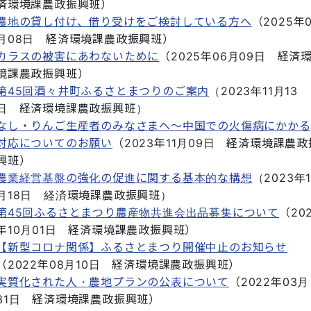
済環境課農政振興班
）
農地の貸し付け、借り受けをご検討している方へ
（
2025年
月08日
経済環境課農政振興班
）
カラスの被害にあわないために
（
2025年06月09日
経済
境課農政振興班
）
第45回酒々井町ふるさとまつりのご案内
（
2023年11月13
日
経済環境課農政振興班
）
なし・りんご生産者のみなさまへ～中国での火傷病にかかる
対応についてのお願い
（
2023年11月09日
経済環境課農政
興班
）
農業経営基盤の強化の促進に関する基本的な構想
（
2023年1
月18日
経済環境課農政振興班
）
第45回ふるさとまつり農産物共進会出品募集について
（
20
年10月01日
経済環境課農政振興班
）
【新型コロナ関係】ふるさとまつり開催中止のお知らせ
（
2022年08月10日
経済環境課農政振興班
）
実質化された人・農地プランの公表について
（
2022年03月
31日
経済環境課農政振興班
）