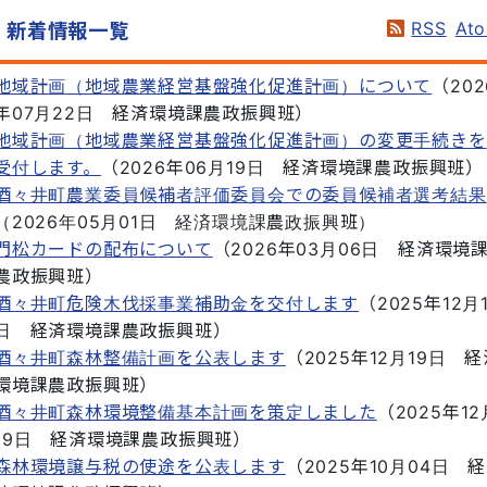
RSS
At
新着情報一覧
地域計画（地域農業経営基盤強化促進計画）について
（
202
年07月22日
経済環境課農政振興班
）
地域計画（地域農業経営基盤強化促進計画）の変更手続きを
受付します。
（
2026年06月19日
経済環境課農政振興班
）
酒々井町農業委員候補者評価委員会での委員候補者選考結果
（
2026年05月01日
経済環境課農政振興班
）
門松カードの配布について
（
2026年03月06日
経済環境
農政振興班
）
酒々井町危険木伐採事業補助金を交付します
（
2025年12月
日
経済環境課農政振興班
）
酒々井町森林整備計画を公表します
（
2025年12月19日
経
環境課農政振興班
）
酒々井町森林環境整備基本計画を策定しました
（
2025年12
19日
経済環境課農政振興班
）
森林環境譲与税の使途を公表します
（
2025年10月04日
経