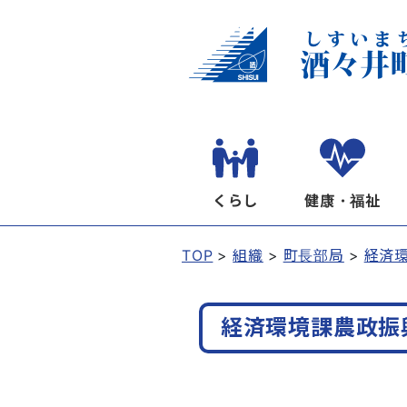
くらし
健康・福祉
TOP
組織
町長部局
経済
経済環境課農政振