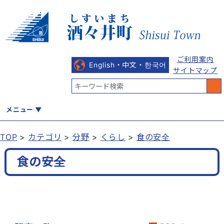
ご利用案内
English・中文・한국어
サイトマップ
メニュー
TOP
カテゴリ
分野
くらし
食の安全
くらし
健康・福祉
教育・文化
観光・魅力
産業・しごと
食の安全
行政
まちづくり
防災