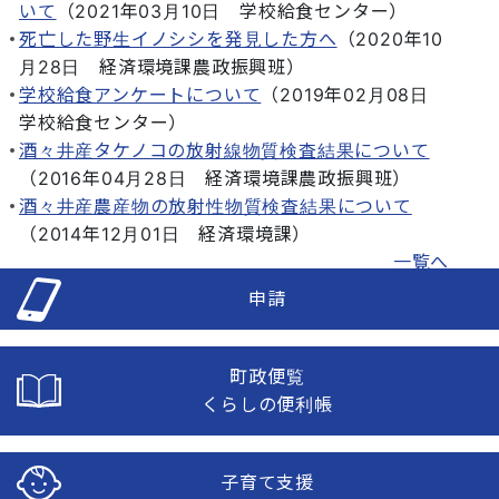
いて
（
2021年03月10日
学校給食センター
）
死亡した野生イノシシを発見した方へ
（
2020年10
月28日
経済環境課農政振興班
）
学校給食アンケートについて
（
2019年02月08日
学校給食センター
）
酒々井産タケノコの放射線物質検査結果について
（
2016年04月28日
経済環境課農政振興班
）
酒々井産農産物の放射性物質検査結果について
（
2014年12月01日
経済環境課
）
一覧へ
申請
町政便覧
くらしの便利帳
子育て支援