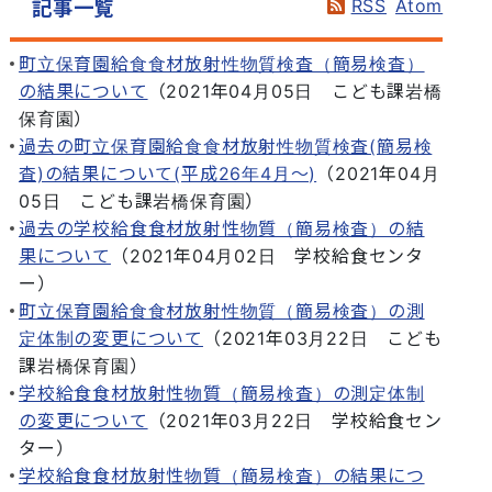
RSS
Atom
記事一覧
町立保育園給食食材放射性物質検査（簡易検査）
の結果について
（
2021年04月05日
こども課岩橋
保育園
）
過去の町立保育園給食食材放射性物質検査(簡易検
査)の結果について(平成26年4月～)
（
2021年04月
05日
こども課岩橋保育園
）
過去の学校給食食材放射性物質（簡易検査）の結
果について
（
2021年04月02日
学校給食センタ
ー
）
町立保育園給食食材放射性物質（簡易検査）の測
定体制の変更について
（
2021年03月22日
こども
課岩橋保育園
）
学校給食食材放射性物質（簡易検査）の測定体制
の変更について
（
2021年03月22日
学校給食セン
ター
）
学校給食食材放射性物質（簡易検査）の結果につ