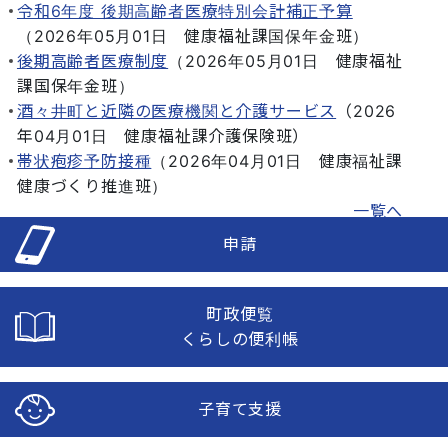
令和6年度 後期高齢者医療特別会計補正予算
（
2026年05月01日
健康福祉課国保年金班
）
後期高齢者医療制度
（
2026年05月01日
健康福祉
課国保年金班
）
酒々井町と近隣の医療機関と介護サービス
（
2026
年04月01日
健康福祉課介護保険班
）
帯状疱疹予防接種
（
2026年04月01日
健康福祉課
健康づくり推進班
）
一覧へ
申請
町政便覧
くらしの便利帳
子育て支援