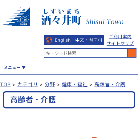
ご利用案内
English・中文・한국어
サイトマップ
メニュー
TOP
カテゴリ
分野
健康・福祉
高齢者・介護
くらし
健康・福祉
教育・文化
観光・魅力
産業・しごと
高齢者・介護
行政
まちづくり
防災