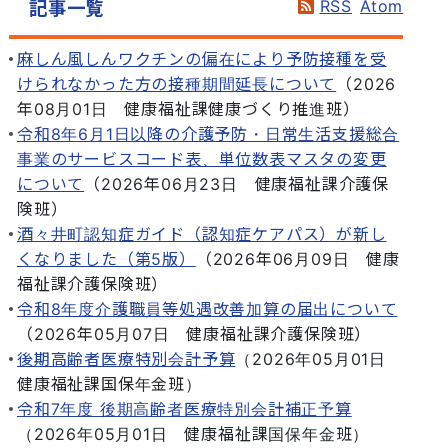
RSS
Atom
記事一覧
麻しん風しんワクチンの偏在により予防接種を受
けられなかった方の接種期間延長について
（
2026
年08月01日
健康福祉課健康づくり推進班
）
令和8年6月1日以降の介護予防・日常生活支援総合
事業のサービスコード表、単位数表マスタの変更
について
（
2026年06月23日
健康福祉課介護保
険班
）
酒々井町認知症ガイド（認知症ケアパス）が新し
くなりました（第5版）
（
2026年06月09日
健康
福祉課介護保険班
）
令和8年度介護職員等処遇改善加算の届出について
（
2026年05月07日
健康福祉課介護保険班
）
後期高齢者医療特別会計予算
（
2026年05月01日
健康福祉課国保年金班
）
令和7年度 後期高齢者医療特別会計補正予算
（
2026年05月01日
健康福祉課国保年金班
）