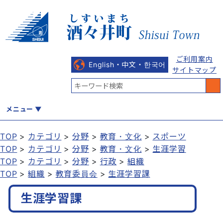
ご利用案内
English・中文・한국어
サイトマップ
メニュー
TOP
カテゴリ
分野
教育・文化
スポーツ
TOP
カテゴリ
分野
教育・文化
生涯学習
くらし
健康・福祉
教育・文化
観光・魅力
産業・しごと
TOP
カテゴリ
分野
行政
組織
TOP
組織
教育委員会
生涯学習課
生涯学習課
行政
まちづくり
防災