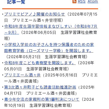
RSS
Atom
記事一覧
プリミでピアノ♪開催のお知らせ
（
2026年07月15
日
プリミエール酒々井管理班
）
令和8年度生涯学習情報まなびしすい（令和8年7月
～9月）
（
2026年06月05日
生涯学習課社会教育
班
）
小学校入学前のお子さんを持つ保護者のための家
庭教育学級（ローズマリー学級）を開設します。
（
2026年05月21日
生涯学習課社会教育班
）
令和8年度こども青樹堂を開設します。
（
2026年
05月01日
生涯学習課社会教育班
）
プリミエール酒々井
（
2025年05月16日
プリミエ
ール酒々井図書班
）
第3次酒々井町子ども読書活動推進計画
（
2025年
04月17日
プリミエール酒々井図書班
）
青少年交流の家裁判の第1審判決について
（
2024
年10月19日
生涯学習課社会教育班
）