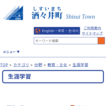
ご利用案内
English・中文・한국어
サイトマップ
メニュー
TOP
カテゴリ
分野
教育・文化
生涯学習
くらし
健康・福祉
教育・文化
観光・魅力
産業・しごと
生涯学習
行政
まちづくり
防災