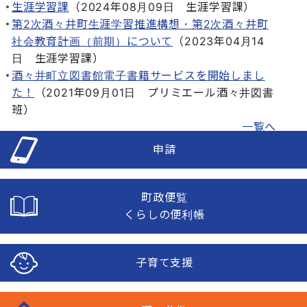
生涯学習課
（
2024年08月09日
生涯学習課
）
第2次酒々井町生涯学習推進構想・第2次酒々井町
社会教育計画（前期）について
（
2023年04月14
日
生涯学習課
）
酒々井町立図書館電子書籍サービスを開始しまし
た！
（
2021年09月01日
プリミエール酒々井図書
班
）
一覧へ
申請
町政便覧
くらしの便利帳
子育て支援