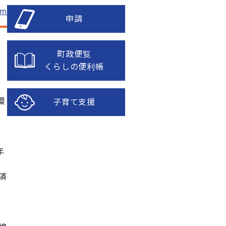
om
申請
進
町政便覧
くらしの便利帳
環
子育て支援
年
済