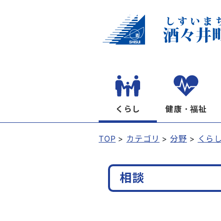
くらし
健康・福祉
TOP
カテゴリ
分野
くら
相談