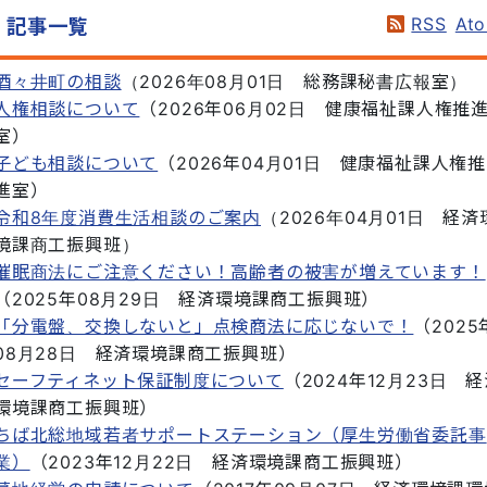
RSS
At
記事一覧
酒々井町の相談
（
2026年08月01日
総務課秘書広報室
）
人権相談について
（
2026年06月02日
健康福祉課人権推
室
）
子ども相談について
（
2026年04月01日
健康福祉課人権推
進室
）
令和8年度消費生活相談のご案内
（
2026年04月01日
経済
境課商工振興班
）
催眠商法にご注意ください！高齢者の被害が増えています！
（
2025年08月29日
経済環境課商工振興班
）
「分電盤、交換しないと」点検商法に応じないで！
（
2025
08月28日
経済環境課商工振興班
）
セーフティネット保証制度について
（
2024年12月23日
経
環境課商工振興班
）
ちば北総地域若者サポートステーション（厚生労働省委託事
業）
（
2023年12月22日
経済環境課商工振興班
）