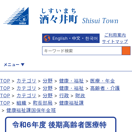
ご利用案内
English・中文・한국어
サイトマップ
メニュー
TOP
カテゴリ
分野
健康・福祉
医療・年金
TOP
カテゴリ
分野
健康・福祉
高齢者・介護
くらし
健康・福祉
教育・文化
観光・魅力
産業・しごと
TOP
カテゴリ
分野
行政
財政
TOP
組織
町長部局
健康福祉課
健康福祉課国保年金班
行政
まちづくり
防災
令和6年度 後期高齢者医療特