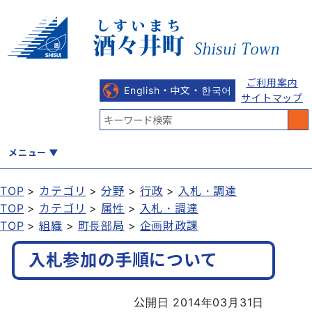
ご利用案内
English・中文・한국어
サイトマップ
メニュー
TOP
カテゴリ
分野
行政
入札・調達
TOP
カテゴリ
属性
入札・調達
くらし
健康・福祉
教育・文化
観光・魅力
産業・しごと
TOP
組織
町長部局
企画財政課
入札参加の手順について
行政
まちづくり
防災
公開日 2014年03月31日