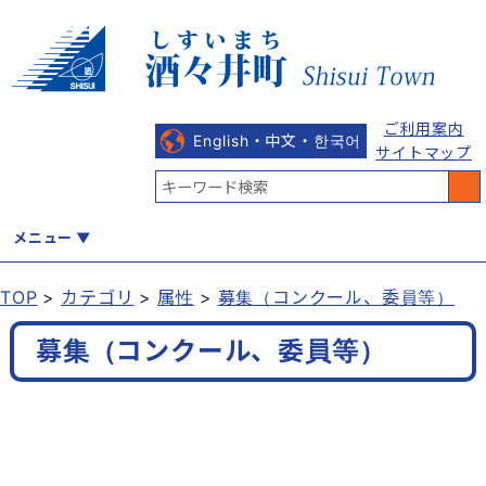
ご利用案内
English・中文・한국어
サイトマップ
メニュー
TOP
カテゴリ
属性
募集（コンクール、委員等）
くらし
健康・福祉
教育・文化
観光・魅力
産業・しごと
募集（コンクール、委員等）
行政
まちづくり
防災