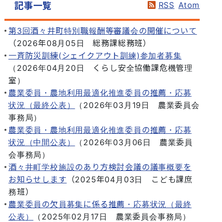
RSS
Atom
記事一覧
第3回酒々井町特別職報酬等審議会の開催について
（
2026年08月05日
総務課総務班
）
一斉防災訓練(シェイクアウト訓練)参加者募集
（
2026年04月20日
くらし安全協働課危機管理
室
）
農業委員・農地利用最適化推進委員の推薦・応募
状況（最終公表）
（
2026年03月19日
農業委員会
事務局
）
農業委員・農地利用最適化推進委員の推薦・応募
状況（中間公表）
（
2026年03月06日
農業委員
会事務局
）
酒々井町学校施設のあり方検討会議の議事概要を
お知らせします
（
2025年04月03日
こども課庶
務班
）
農業委員の欠員募集に係る推薦・応募状況（最終
公表）
（
2025年02月17日
農業委員会事務局
）