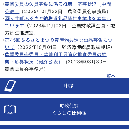
農業委員の欠員募集に係る推薦・応募状況（中間
公表）
（
2025年01月22日
農業委員会事務局
）
酒々井町ふるさと納税返礼品提供事業者を募集し
ています
（
2023年11月02日
企画財政課企画・地
方創生推進室
）
第45回ふるさとまつり農産物共進会出品募集につ
いて
（
2023年10月01日
経済環境課農政振興班
）
農業委員会委員・農地利用最適化推進委員の推
薦・応募状況（最終公表）
（
2023年03月30日
農業委員会事務局
）
一覧へ
申請
町政便覧
くらしの便利帳