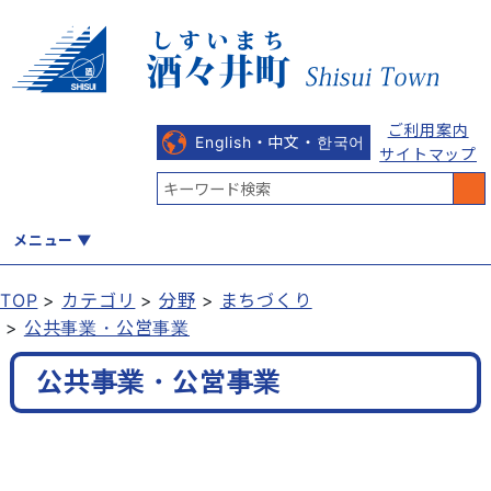
ご利用案内
English・中文・한국어
サイトマップ
メニュー
TOP
カテゴリ
分野
まちづくり
公共事業・公営事業
くらし
健康・福祉
教育・文化
観光・魅力
産業・しごと
公共事業・公営事業
行政
まちづくり
防災