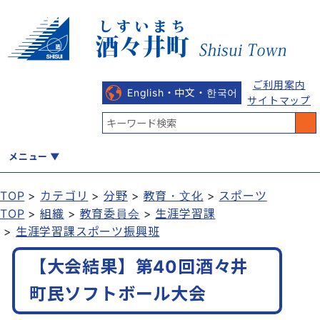
ご利用案内
English・中文・한국어
サイトマップ
メニュー
TOP
カテゴリ
分野
教育・文化
スポーツ
TOP
組織
教育委員会
生涯学習課
くらし
健康・福祉
教育・文化
観光・魅力
産業・しごと
生涯学習課スポーツ振興班
【大会結果】第40回酒々井
行政
まちづくり
防災
町民ソフトボール大会