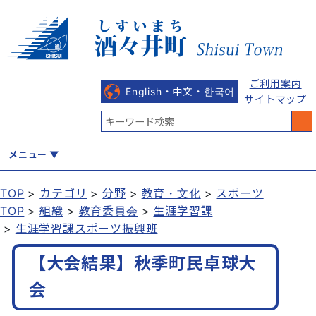
ご利用案内
English・中文・한국어
サイトマップ
メニュー
TOP
カテゴリ
分野
教育・文化
スポーツ
TOP
組織
教育委員会
生涯学習課
くらし
健康・福祉
教育・文化
観光・魅力
産業・しごと
生涯学習課スポーツ振興班
【大会結果】秋季町民卓球大
行政
まちづくり
防災
会