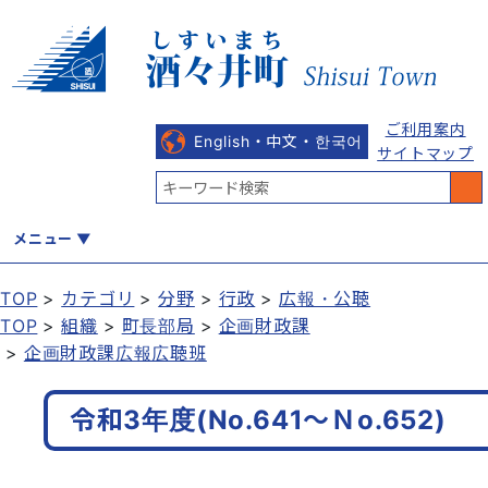
ご利用案内
English・中文・한국어
サイトマップ
メニュー
TOP
カテゴリ
分野
行政
広報・公聴
TOP
組織
町長部局
企画財政課
くらし
健康・福祉
教育・文化
観光・魅力
産業・しごと
企画財政課広報広聴班
令和3年度(No.641～Ｎo.652)
行政
まちづくり
防災