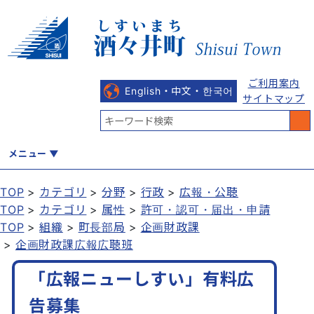
ご利用案内
English・中文・한국어
サイトマップ
メニュー
TOP
カテゴリ
分野
行政
広報・公聴
TOP
カテゴリ
属性
許可・認可・届出・申請
くらし
健康・福祉
教育・文化
観光・魅力
産業・しごと
TOP
組織
町長部局
企画財政課
企画財政課広報広聴班
「広報ニューしすい」有料広
行政
まちづくり
防災
告募集