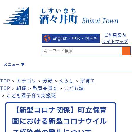
ご利用案内
English・中文・한국어
サイトマップ
メニュー
TOP
カテゴリ
分野
くらし
子育て
TOP
組織
教育委員会
こども課
くらし
健康・福祉
教育・文化
観光・魅力
産業・しごと
こども課子育て支援班
【新型コロナ関係】町立保育
行政
まちづくり
防災
園における新型コロナウイル