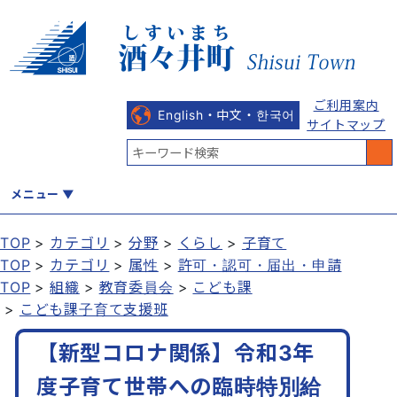
ご利用案内
English・中文・한국어
サイトマップ
メニュー
TOP
カテゴリ
分野
くらし
子育て
TOP
カテゴリ
属性
許可・認可・届出・申請
くらし
健康・福祉
教育・文化
観光・魅力
産業・しごと
TOP
組織
教育委員会
こども課
こども課子育て支援班
【新型コロナ関係】令和3年
行政
まちづくり
防災
度子育て世帯への臨時特別給