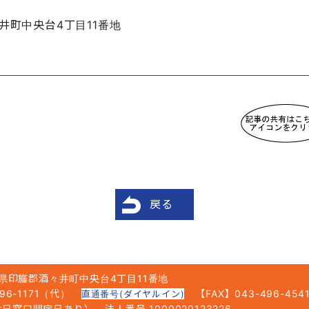
井町中央台4丁目11番地
戻る
県印旛郡酒々井町中央台4丁目11番地
6-1171（代）
【FAX】043-496-454
直通番号(ダイヤルイン)
5（休日窓口開庁日あり）
法人番号 1000020123226