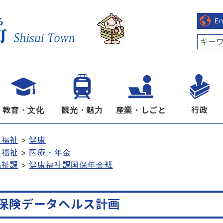
E
教育・文化
観光・魅力
産業・しごと
行政
・福祉
健康
・福祉
医療・年金
福祉課
健康福祉課国保年金班
保険データヘルス計画