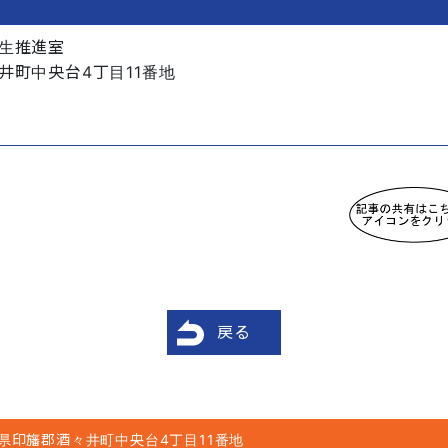
生推進室
井町中央台4丁目11番地
戻る
県印旛郡酒々井町中央台4丁目11番地