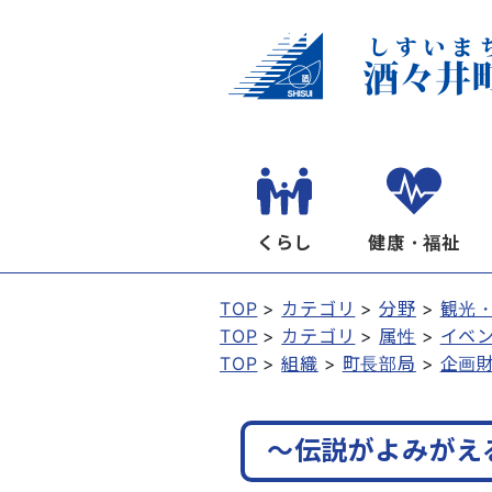
くらし
健康・福祉
TOP
カテゴリ
分野
観光
TOP
カテゴリ
属性
イベ
TOP
組織
町長部局
企画
～伝説がよみがえ