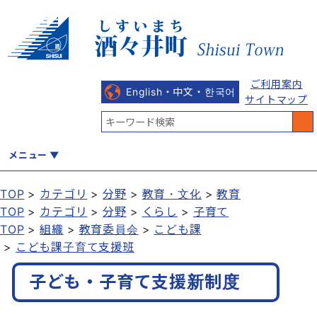
ご利用案内
English・中文・한국어
サイトマップ
メニュー
TOP
カテゴリ
分野
教育・文化
教育
TOP
カテゴリ
分野
くらし
子育て
くらし
健康・福祉
教育・文化
観光・魅力
産業・しごと
TOP
組織
教育委員会
こども課
こども課子育て支援班
子ども・子育て支援新制度
行政
まちづくり
防災