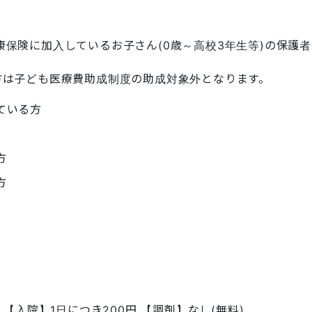
保険に加入しているお子さん(0歳～高校3年生等)の保護者
方は子ども医療費助成制度の助成対象外となります。
ている方
方
方
 【入院】1日につき200円 【調剤】なし(無料)