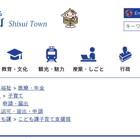
E
教育・文化
観光・魅力
産業・しごと
行政
・福祉
医療・年金
し
子育て
申請・届出
・認可・届出・申請
ども課
こども課子育て支援班