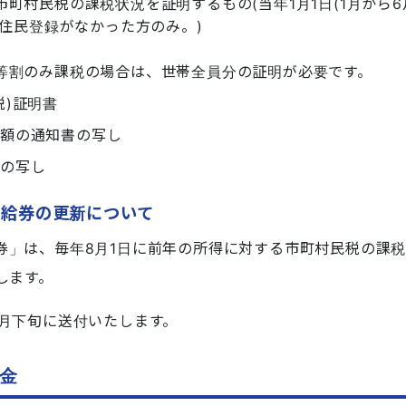
町村民税の課税状況を証明するもの(当年1月1日(1月から
に住民登録がなかった方のみ。)
つ
等割のみ課税の場合は、世帯全員分の証明が必要です。
税)証明書
税額の通知書の写し
書の写し
受給券の更新について
券」は、毎年8月1日に前年の所得に対する市町村民税の課
します。
7月下旬に送付いたします。
金