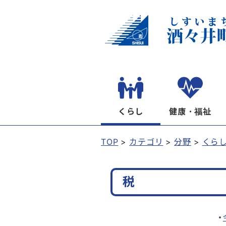
くらし
健康・福祉
TOP
カテゴリ
分野
くら
税