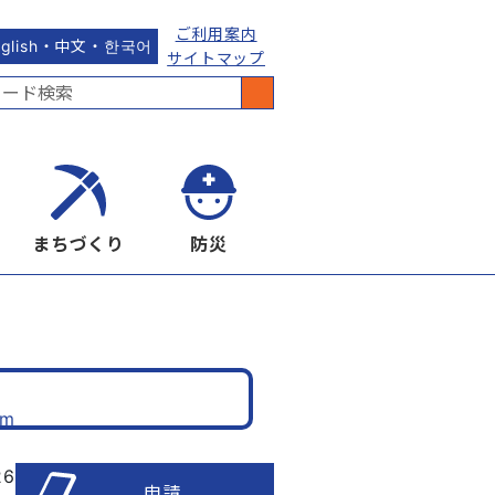
ご利用案内
nglish・中文・한국어
サイトマップ
まちづくり
防災
om
26
申請