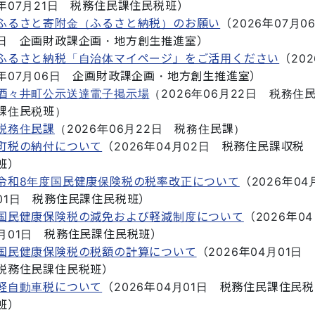
年07月21日
税務住民課住民税班
）
ふるさと寄附金（ふるさと納税）のお願い
（
2026年07月0
日
企画財政課企画・地方創生推進室
）
ふるさと納税「自治体マイページ」をご活用ください
（
202
年07月06日
企画財政課企画・地方創生推進室
）
酒々井町公示送達電子掲示場
（
2026年06月22日
税務住
課住民税班
）
税務住民課
（
2026年06月22日
税務住民課
）
町税の納付について
（
2026年04月02日
税務住民課収税
班
）
令和8年度国民健康保険税の税率改正について
（
2026年04
01日
税務住民課住民税班
）
国民健康保険税の減免および軽減制度について
（
2026年04
月01日
税務住民課住民税班
）
国民健康保険税の税額の計算について
（
2026年04月01日
税務住民課住民税班
）
軽自動車税について
（
2026年04月01日
税務住民課住民税
班
）