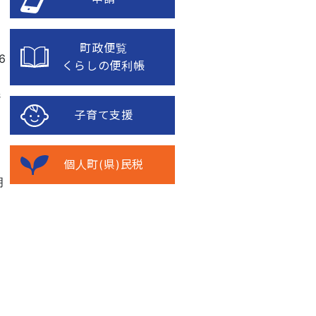
6
町政便覧
6
くらしの便利帳
民
子育て支援
個人町(県)民税
月