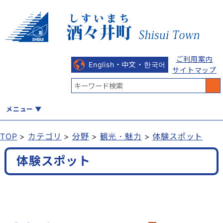
ご利用案内
English・中文・한국어
サイトマップ
メニュー
TOP
カテゴリ
分野
観光・魅力
体験スポット
くらし
健康・福祉
教育・文化
観光・魅力
産業・しごと
体験スポット
行政
まちづくり
防災