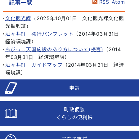
RSS
Atom
記事一覧
文化観光課
（
2025年10月01日
文化観光課文化観
光振興班
）
酒々井町 発行パンフレット
（
2014年03月31日
経済環境課
）
ちびっこ天国施設のあり方について(提言)
（
2014
年03月31日
経済環境課
）
酒々井町 ガイドマップ
（
2014年03月31日
経済
環境課
）
申請
町政便覧
くらしの便利帳
子育て支援