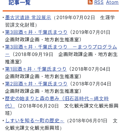
RSS
Atom
記事一覧
墨古沢遺跡 常設展示
（
2019年07月02日
生涯学
習課文化財班
）
第3回酒々井・千葉氏まつり
（
2019年07月01日
企画財政課企画・地方創生推進室
）
第3回酒々井・千葉氏まつり －まつりプログラム
－
（
2018年09月19日
企画財政課企画・地方創生
推進室
）
第1回酒々井・千葉氏まつり
（
2018年07月04日
企画財政課企画・地方創生推進室
）
第2回酒々井・千葉氏まつり
（
2018年07月04日
企画財政課企画・地方創生推進室
）
歴史の始まりと森の恵み（旧石器時代～縄文時
代）
（
2018年06月20日
文化観光課文化観光振興
班
）
しすいを知る～町の歴史～
（
2018年06月01日
文
化観光課文化観光振興班
）