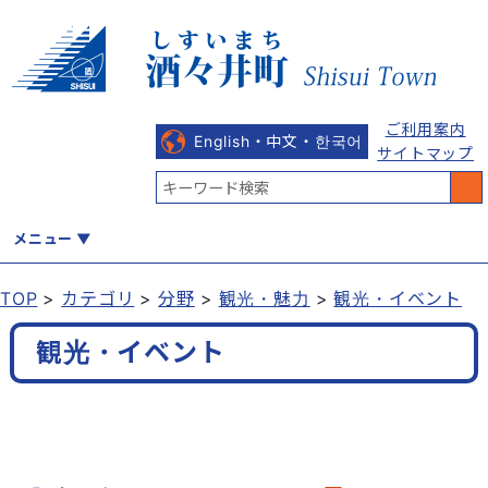
ご利用案内
English・中文・한국어
サイトマップ
メニュー
TOP
カテゴリ
分野
観光・魅力
観光・イベント
くらし
健康・福祉
教育・文化
観光・魅力
産業・しごと
観光・イベント
行政
まちづくり
防災