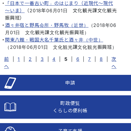
「日本で一番古い町」のはじまり（近現代～現代
～いま）
（
2018年06月01日
文化観光課文化観光
振興班
）
酒々井宿と野馬会所・野馬牧（近世）
（
2018年06
月01日
文化観光課文化観光振興班
）
関東八館・戦国大名千葉氏と酒々井（中世）
（
2018年06月01日
文化観光課文化観光振興班
）
前
|
1
|
2
|
3
|
4
|
5
|
6
|
7
|
8
|
次
へ
へ
申請
町政便覧
くらしの便利帳