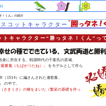
タネ！くん』の紹介
マスコットキャラクター
ットキャラクター“勝っタネ！くん”っ
佐倉に所在する、戦国時代の千葉氏の居城、
千葉勝胤（ちばかつたね）」
をモデルとして作ら
年（1514）に編さんされた連歌集、
 』 の中で、
草（さきくさ）の種をまいた（繁栄の基礎を作っ
。