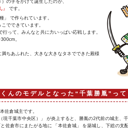
ネ）の字をかけて誕生したのが、
ん』
です。
種」 で作られています。
っこでできています。
んで行って、みんなと共に力いっぱい応戦します。
300cm。
に満ちあふれた、大きな大きなタネでできた殿様
くんのモデルとなった“千葉勝胤”っ
の本佐倉城主です。
城（現千葉市中央区）」 が炎上すると、勝胤の2代前の城主、
と佐倉市にまたがる地に 「本佐倉城」 を築城し、下総の支