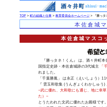
TOP
>
町の組織と仕事
>
教育委員会ホームページ
> 『勝っ
本佐倉城
本佐倉城マスコ
『勝っタネ！くん』 は、酒々井町本
国指定史跡・本佐倉城跡の3代城主
「
れました。
「千葉勝胤」 は永正（えいしょう）11
『 雲玉和歌集 (うんぎょくわかしゅう)
−武に優れ、大和歌にも通じ、地に幸
た）−
とうたわれた文武に優れたお殿様です