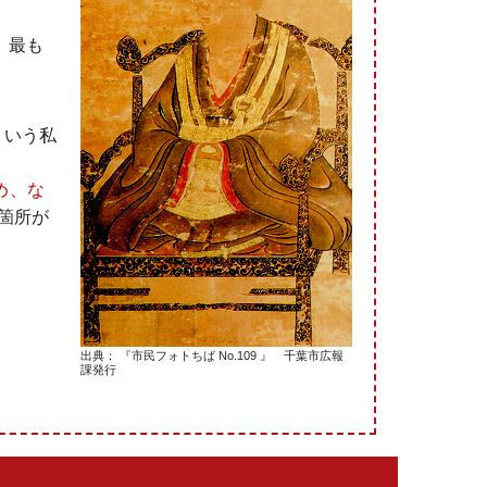
、最も
という私
め、な
箇所が
出典： 『市民フォトちば No.109 』 千葉市広報
課発行