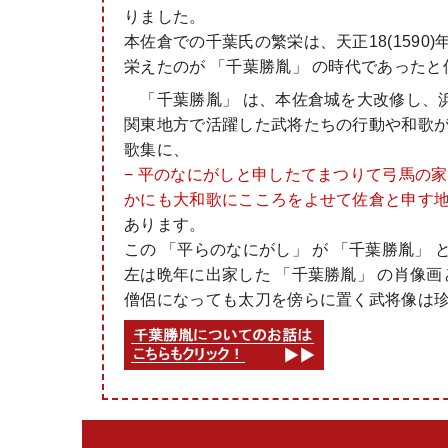
りました。
本佐倉での千葉氏の繁栄は、天正18(159
栄えたのが 「千葉勝胤」 の時代であった
「千葉勝胤」 は、本佐倉城を大改修し、浜
関東地方で活躍した武将たちの行動や和歌が
歌集に、
− 平のなにがしと申したてまつりて弓馬の
かにも大和歌にこころをよせて佐倉と申す地
あります。
この 「平らのなにがし」 が 「千葉勝胤」
左は晩年に出家した 「千葉勝胤」 の肖像
僧侶になっても太刀を傍らに置く武将像は珍