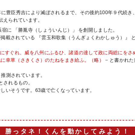
0)年に豊臣秀吉により滅ぼされるまで、その後約100年９代続き
と伝えられています。
宿に 「勝胤寺（しょういんじ）」 を創開しました。
掲載されている 『雲玉和歌集（うんぎょくわかしゅう）』 
家にすぐれ、威を八州にふるひ、諸道の達して政に両総にをさ
に幸草（さきくさ）のたねをまき給ふ。（略） −
と書かれた
 と推測されています。
画とされるもの。
しいそうです。63歳で亡くなっています。
勝っタネ！くんを動かしてみよう！