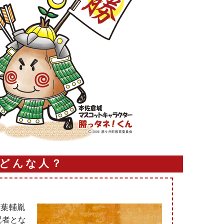
てどんな人？
千葉輔胤
配者とな