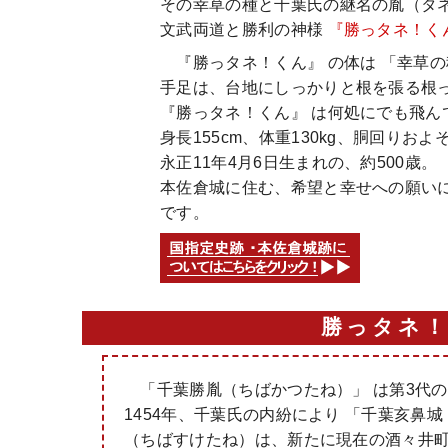
その幸草の種と千葉氏の継名の胤（タ
文武両道と勝利の神様
『勝っタネ！く
『勝っタネ！くん』 の体は 「幸草の
手足は、台地にしっかりと根を張る根
『勝っタネ！くん』 は何処にでも飛
身長155cm、体重130kg、胴回りおよそ
永正11年4月6日生まれの、約500歳。
本佐倉城に住む、希望と幸せへの願い
です。
勝っタネ！
「千葉勝胤（ちばかつたね）」 は第3代
1454年、千葉氏の内紛により 「千葉亥鼻
（ちばすけたね）は、新たに現在の酒々井町