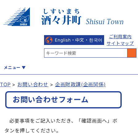
ご利用案内
English・中文・한국어
サイトマップ
メニュー
TOP
お問い合わせ
企画財政課(企画関係)
くらし
健康・福祉
教育・文化
観光・魅力
産業・しごと
お問い合わせフォーム
必要事項をご記入いただき、「確認画面へ」ボ
行政
まちづくり
防災
タンを押してください。