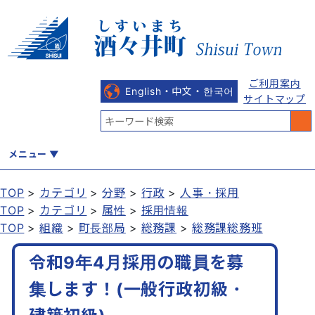
ご利用案内
English・中文・한국어
サイトマップ
メニュー
TOP
カテゴリ
分野
行政
人事・採用
TOP
カテゴリ
属性
採用情報
くらし
健康・福祉
教育・文化
観光・魅力
産業・しごと
TOP
組織
町長部局
総務課
総務課総務班
令和9年4月採用の職員を募
行政
まちづくり
防災
集します！(一般行政初級・