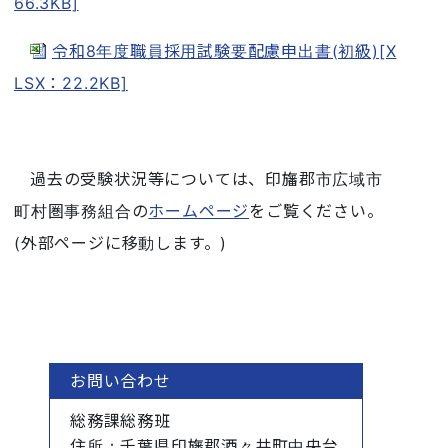
66.3KB]
令和8年度職員採用試験要配慮申出書(初級)[X
LSX：22.2KB]
過去の受験状況等については、印旛郡市広域市
町村圏事務組合の
ホームページ
をご覧ください。
(外部ページに移動します。)
お問い合わせ
総務課総務班
住所
：千葉県印旛郡酒々井町中央台