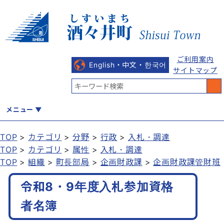
ご利用案内
English・中文・한국어
サイトマップ
メニュー
TOP
カテゴリ
分野
行政
入札・調達
TOP
カテゴリ
属性
入札・調達
くらし
健康・福祉
教育・文化
観光・魅力
産業・しごと
TOP
組織
町長部局
企画財政課
企画財政課管財班
令和8・9年度入札参加資格
行政
まちづくり
防災
者名簿