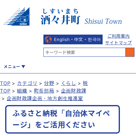
ご利用案内
English・中文・한국어
サイトマップ
メニュー
TOP
カテゴリ
分野
くらし
税
TOP
組織
町長部局
企画財政課
くらし
健康・福祉
教育・文化
観光・魅力
産業・しごと
企画財政課企画・地方創生推進室
ふるさと納税「自治体マイペ
行政
まちづくり
防災
ージ」をご活用ください