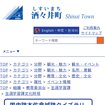
ご利用案内
English・中文・한국어
サイトマップ
メニュー
TOP
カテゴリ
分野
観光・魅力
観光・イベント
TOP
カテゴリ
分野
観光・魅力
名所・景観
くらし
健康・福祉
教育・文化
観光・魅力
産業・しごと
TOP
カテゴリ
分野
教育・文化
歴史・文化
TOP
カテゴリ
属性
イベント情報
TOP
組織
教育委員会
生涯学習課
生涯学習課文化財班
行政
まちづくり
防災